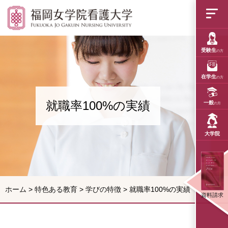
就職率100%の実績
受験生
の方
在学生
の方
就職率100%の実績
一般
の方
大学院
ホーム
>
特色ある教育
>
学びの特徴
>
就職率100%の実績
資料請求