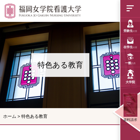
福岡女学院看護大学
受験生
の方
在学生
の方
特色ある教育
一般
の方
大学院
ホーム
>
特色ある教育
資料請求