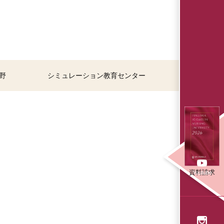
野
シミュレーション教育センター
資料請求
Youtube