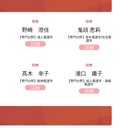
助教
助教
野崎 澄佳
鬼頭 恵莉
【専門分野】成人看護学
【専門分野】老年看護学/在宅看
護学
詳細
詳細
助教
助教
髙木 幸子
瀧口 庸子
【専門分野】精神看護学
【専門分野】成人看護学・基礎
看護学
詳細
詳細