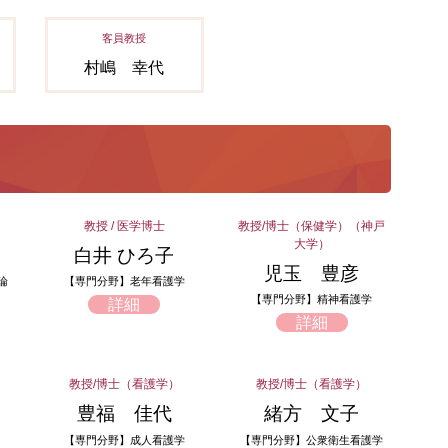
客員教授
村嶋 幸代
教授 / 医学博士
教授/博士（保健学）（神戸
大学）
白井 ひろ子
児玉 豊彦
論
【専門分野】老年看護学
【専門分野】精神看護学
詳細
詳細
教授/博士（看護学）
教授/博士（看護学）
豊福 佳代
緒方 文子
【専門分野】成人看護学
【専門分野】公衆衛生看護学