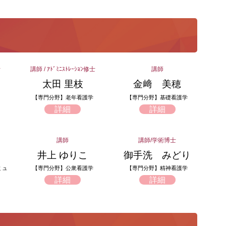
士
講師 / ｱﾄﾞﾐﾆｽﾄﾚｰｼｮﾝ修士
講師
太田 里枝
金﨑 美穂
【専門分野】老年看護学
【専門分野】基礎看護学
詳細
詳細
講師
講師/学術博士
井上 ゆりこ
御手洗 みどり
ミュ
【専門分野】公衆看護学
【専門分野】精神看護学
詳細
詳細