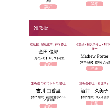
護学
詳細
詳細
准教授
准教授 / 宗教主事 / 神学修士
准教授 / 翻訳学修士 / TES
修士
金田 俊郎
Mathew Porter
【専門分野】キリスト教史
【専門分野】看護英語教
詳細
詳細
准教授 / ﾗｲﾌﾞﾗﾘｰｻｲｴﾝｽ修士
准教授/博士（看護学）
吉川 由香里
酒井 久美子
【専門分野】看護教育学/ｼﾐｭﾚｰ
【専門分野】成人看護学
ｼｮﾝ教育学
詳細
詳細