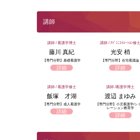
講師
講師 / 看護学博士
講師 / ｱﾄﾞﾐﾆｽﾄﾚｰｼｮﾝ修
藤川 真紀
光安 梢
【専門分野】基礎看護学
【専門分野】在宅看護論
詳細
詳細
講師 / 看護学修士
講師 /看護学博士
飯塚 才湖
渡辺 まゆみ
【専門分野】成人看護学
【専門分野】小児看護学/シ
レーション教育学
詳細
詳細