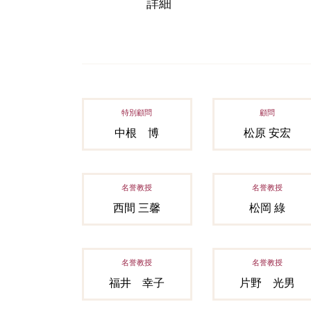
詳細
特別顧問
顧問
中根 博
松原 安宏
名誉教授
名誉教授
西間 三馨
松岡 綠
名誉教授
名誉教授
福井 幸子
片野 光男