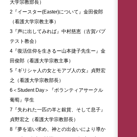
大学宗教部長）
2『イースター(Easter)について』金田俊郎
（看護大学宗教主事）
3『声に出してみれば』中村慈恵（古賀バプ
テスト教会）
4『復活信仰を生きるー山本捷子先生ー』金
田俊郎（看護大学宗教主事）
5『ギリシャ人の女とモアブ人の女』貞野宏
之（看護大学宗教部長）
6＜Student Day＞『ボランティアサークル
葡萄』学生
7『失われた一匹の羊と銀貨、そして息子』
貞野宏之（看護大学宗教部長）
8『夢を追い求め、神との出会いにより導か