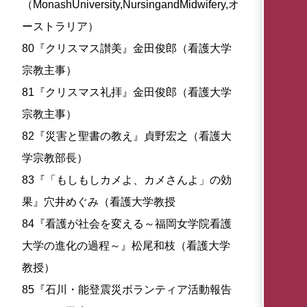
（MonashUniversity,NursingandMidwifery,オ
ーストラリア）
80『クリスマス讃美』金田俊郎（看護大学
宗教主事）
81『クリスマス礼拝』金田俊郎（看護大学
宗教主事）
82『災害と聖書の教え』貞野宏之（看護大
学宗教部長）
83『「もしもしカメよ、カメさんよ」の効
果』穴井めぐみ（看護大学教授
84『看護が社会を変える～福岡女学院看護
大学の進化の過程～』松尾和枝（看護大学
教授）
85『石川・能登震災ボランティア活動報告