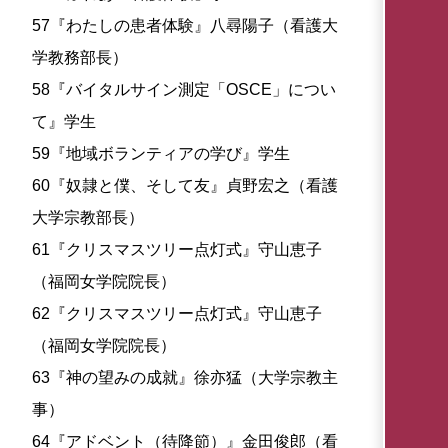
57『わたしの患者体験』八尋陽子（看護大
学教務部長）
58『バイタルサイン測定「OSCE」につい
て』学生
59『地域ボランティアの学び』学生
60『奴隷と僕、そして友』貞野宏之（看護
大学宗教部長）
61『クリスマスツリー点灯式』守山恵子
（福岡女学院院長）
62『クリスマスツリー点灯式』守山恵子
（福岡女学院院長）
63『神の望みの成就』徐亦猛（大学宗教主
事）
64『アドベント（待降節）』金田俊郎（看