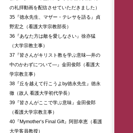
の礼拝動画を配信させていただきました）
35『徳永先生、マザー・テレサを語る』貞
野宏之（看護大学宗教部長）
36『あなた方は敵を愛しなさい』徐亦猛
（大学宗教主事）
37『皆さんがキリスト教を学ぶ意味―井の
中のかわずについて―』金田俊郎（看護大
学宗教主事）
38『丘を越えて行こうよby徳永先生』徳永
徹（故人 看護大学初代学長）
39『皆さんがここで学ぶ意味』金田俊郎
（看護大学宗教主事）
40『Mymother‘s Final Gift』阿部幸恵（看護
大学客員教授）