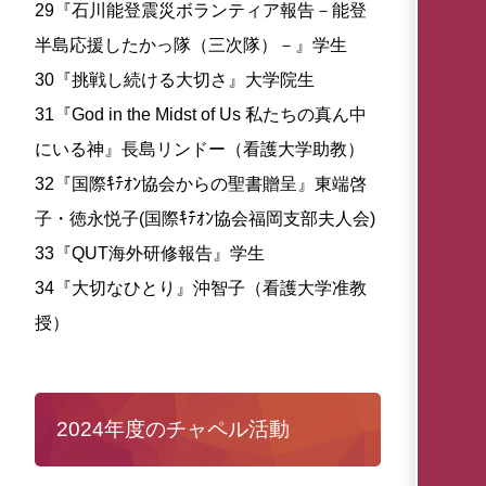
29『石川能登震災ボランティア報告－能登
半島応援したかっ隊（三次隊）－』学生
30『挑戦し続ける大切さ』大学院生
31『God in the Midst of Us 私たちの真ん中
にいる神』長島リンドー（看護大学助教）
32『国際ｷ゙ﾃ゙ｵﾝ協会からの聖書贈呈』東端啓
子・徳永悦子(国際ｷ゙ﾃ゙ｵﾝ協会福岡支部夫人会)
33『QUT海外研修報告』学生
34『大切なひとり』沖智子（看護大学准教
授）
2024年度のチャペル活動