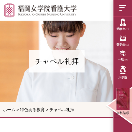
チャペル礼拝
受験生
の方
在学生
の方
チャペル礼拝
一般
の方
大学院
ホーム
>
特色ある教育
>
チャペル礼拝
資料請求