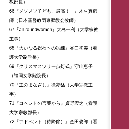
教部長）
66『メソメソ子ども、最高！！』木村真彦
師（日本基督教団東郷教会牧師）
67『all-roundwomen』大島一利（大学宗教
主事）
68『大いなる祝福への試練』谷口初美（看
護大学副学長）
69『クリスマスツリー点灯式』守山恵子
（福岡女学院院長）
70『主のまなざし』徐亦猛（大学宗教主
事）
71『コヘレトの言葉から』貞野宏之（看護
大学宗教部長）
72『アドベント（待降節）』金田俊郎（看