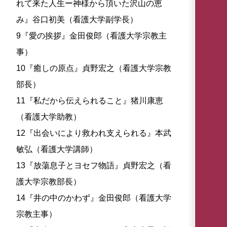
れて来た人生ー神様から頂いた沢山の恵
み』谷口初美（看護大学副学長）
9『愛の挨拶』金田俊郎（看護大学宗教主
事）
10『癒しの原点』貞野宏之（看護大学宗教
部長）
11『私だから伝えられること』猪川康恵
（看護大学助教）
12『出会いにより救われ支えられる』本武
敏弘（看護大学講師）
13『放蕩息子とヨセフ物語』貞野宏之（看
護大学宗教部長）
14『井の中のかわず』金田俊郎（看護大学
宗教主事）