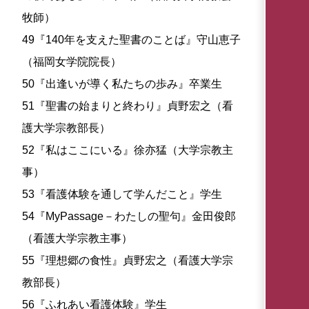
牧師）
49『140年を支えた聖書のことば』守山恵子
（福岡女学院院長）
50『出逢いが導く私たちの歩み』卒業生
51『聖書の始まりと終わり』貞野宏之（看
護大学宗教部長）
52『私はここにいる』徐亦猛（大学宗教主
事）
53『看護体験を通して学んだこと』学生
54『MyPassage－わたしの聖句』金田俊郎
（看護大学宗教主事）
55『理想郷の食性』貞野宏之（看護大学宗
教部長）
56『ふれあい看護体験』学生