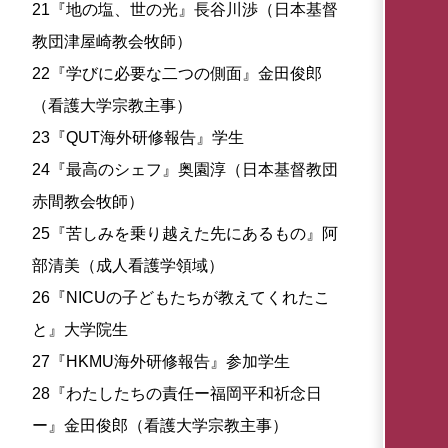
21『地の塩、世の光』長谷川渉（日本基督
教団津屋崎教会牧師）
22『学びに必要な二つの側面』金田俊郎
（看護大学宗教主事）
23『QUT海外研修報告』学生
24『最高のシェフ』奥園淳（日本基督教団
赤間教会牧師）
25『苦しみを乗り越えた先にあるもの』阿
部清美（成人看護学領域）
26『NICUの子どもたちが教えてくれたこ
と』大学院生
27『HKMU海外研修報告』参加学生
28『わたしたちの責任ー福岡平和祈念日
ー』金田俊郎（看護大学宗教主事）