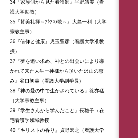
34『家族側から見た看護師』平野靖美（看
護大学助教）
35『賛美礼拝～ｱｼ゙ｱの歌～』大島一利（大学
宗教主事）
36『信仰と健康』児玉豊彦（看護大学准教
授）
37『夢を追い求め、神との出会いにより導
かれて来た人生ー神様から頂いた沢山の恵
み』谷口初美（看護大学副学長）
38『神の愛の中で生かされている』徐亦猛
（大学宗教主事）
39『学生さんから学んだこと』長聡子（在
宅看護学領域教授
40『キリストの香り』貞野宏之（看護大学