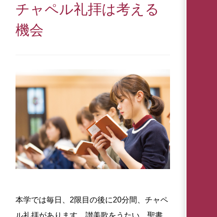
チャペル礼拝は考える
機会
本学では毎日、2限目の後に20分間、チャペ
ル礼拝があります。讃美歌をうたい、聖書