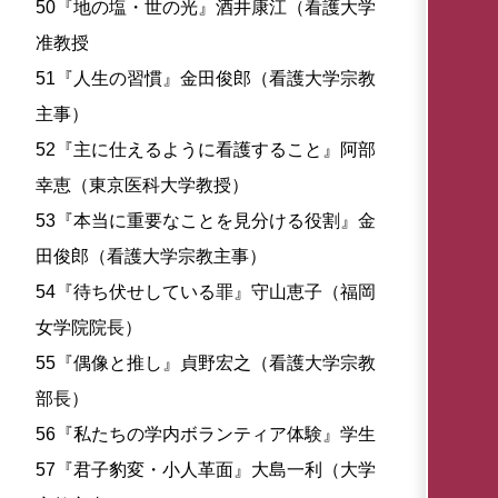
50『地の塩・世の光』酒井康江（看護大学
准教授
51『人生の習慣』金田俊郎（看護大学宗教
主事）
52『主に仕えるように看護すること』阿部
幸恵（東京医科大学教授）
53『本当に重要なことを見分ける役割』金
田俊郎（看護大学宗教主事）
54『待ち伏せしている罪』守山恵子（福岡
女学院院長）
55『偶像と推し』貞野宏之（看護大学宗教
部長）
56『私たちの学内ボランティア体験』学生
57『君子豹変・小人革面』大島一利（大学