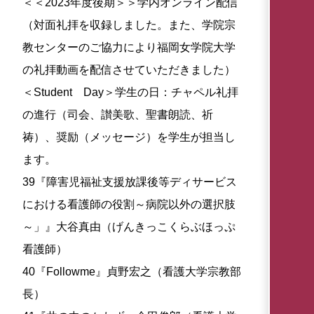
＜＜2023年度後期＞＞学内オンライン配信
（対面礼拝を収録しました。また、学院宗
教センターのご協力により福岡女学院大学
の礼拝動画を配信させていただきました）
＜Student Day＞学生の日：チャペル礼拝
の進行（司会、讃美歌、聖書朗読、祈
祷）、奨励（メッセージ）を学生が担当し
ます。
39『障害児福祉支援放課後等ディサービス
における看護師の役割～病院以外の選択肢
～」』大谷真由（げんきっこくらぶほっぷ
看護師）
40『Followme』貞野宏之（看護大学宗教部
長）