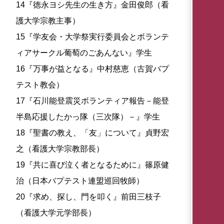
14『徳永ヨシ先生の生き方』金田俊郎（看
護大学宗教主事）
15『学友会・大学祭実行委員会とボランテ
ィアサークル葡萄のごあんない』学生
16『万事が益となる』中村慈恵（古賀バプ
テスト教会）
17『石川能登震災ボランティア報告－能登
半島応援したかっ隊（三次隊）－』学生
18『聖書の教え、「友」について』貞野宏
之（看護大学宗教部長）
19『共に喜び泣く者となるために』篠原健
治（日本バプテスト連盟巡回牧師）
20『求め、探し、門を叩く』前田三枝子
（看護大学元学部長）