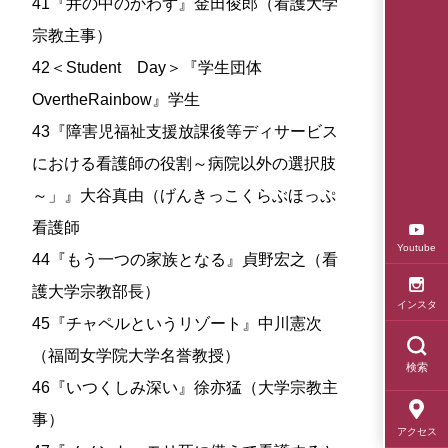
41『井の中のかわず』金田俊郎（看護大学
宗教主事）
42＜Student Day＞『学生団体
OvertheRainbow』学生
43『障害児福祉支援放課後等ディサービス
における看護師の役割～病院以外の選択肢
～」』大谷真由（げんきっこくらぶほっぷ
看護師
Youtube
44『もう一つの家族となる』貞野宏之（看
護大学宗教部長）
インスタ
45『チャペルというリゾート』中川憲次
（福岡女学院大学名誉教授）
検索
46『いつくしみ深い』徐亦猛（大学宗教主
事）
アクセス