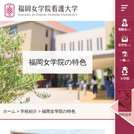
福岡女学院の特色
受験生
の方
在学生
の方
福岡女学院の特色
一般
の方
大学院
ホーム
>
学校紹介
>
福岡女学院の特色
資料請求