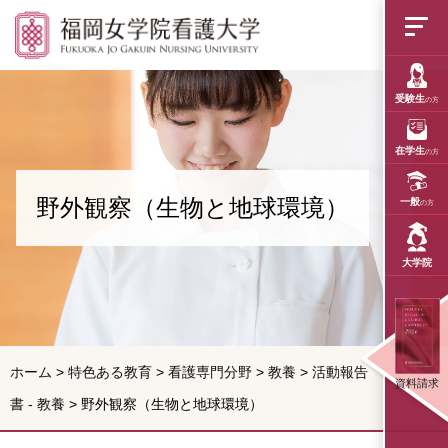
野外観察（生物と地
受験生
の方
在学生
の方
野外観察（生物と地球環境）
一般
の方
大学院
ホーム
>
特色ある教育
>
看護専門分野
>
教養
>
活動報告
資料請求
書 - 教養
>
野外観察（生物と地球環境）