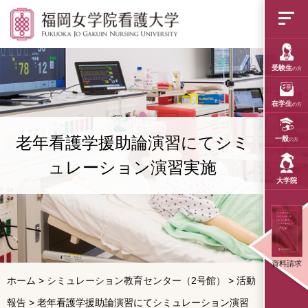
老年看護学援助論演
受験生
の方
在学生
の方
老年看護学援助論演習にてシミ
一般
の方
ュレーション演習実施
大学院
資料請求
ホーム
>
シミュレーション教育センター（2号館）
>
活動
報告
>
老年看護学援助論演習にてシミュレーション演習