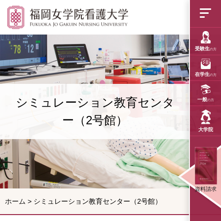
福岡女学院看護大学
受験生
の方
在学生
の方
シミュレーション教育センタ
一般
の方
ー（2号館）
大学院
資料請求
ホーム
>
シミュレーション教育センター（2号館）