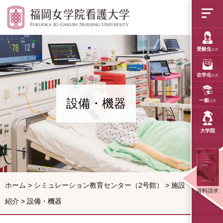
設備・機器
受験生
の方
在学生
の方
設備・機器
一般
の方
大学院
ホーム
>
シミュレーション教育センター（2号館）
>
施設
資料請求
紹介
>
設備・機器