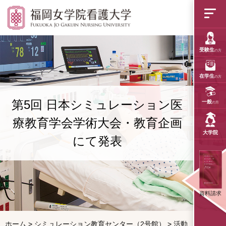
第5回 日本シミュレ
受験生
の方
在学生
の方
第5回 日本シミュレーション医
一般
の方
療教育学会学術大会・教育企画
大学院
にて発表
資料請求
ホーム
>
シミュレーション教育センター（2号館）
>
活動