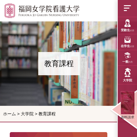
教育課程
受験生
の方
在学生
の方
教育課程
一般
の方
大学院
ホーム
>
大学院
>
教育課程
資料請求