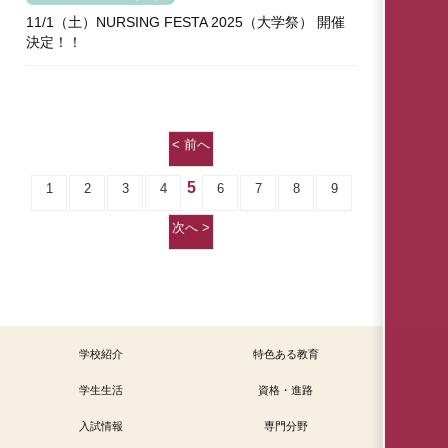
11/1（土）NURSING FESTA 2025（大学祭） 開催
決定！！
< 前へ
5
1
2
3
4
6
7
8
9
次へ >
学校紹介
特色ある教育
学生生活
資格・進路
入試情報
専門分野