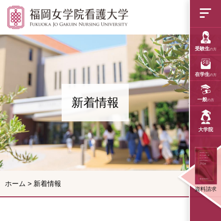
福岡女学院看護大学
受験生
の方
在学生
の方
新着情報
一般
の方
大学院
ホーム
>
新着情報
資料請求