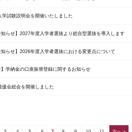
度入学試験説明会を開催いたしました
知らせ】2027年度入学者選抜より総合型選抜を導入します
知らせ】2026年度入学者選抜における変更点について
せ】学納金の口座振替登録に関するお知らせ
度後援会総会を開催しました
3
4
5
6
7
8
9
10
11
次へ >