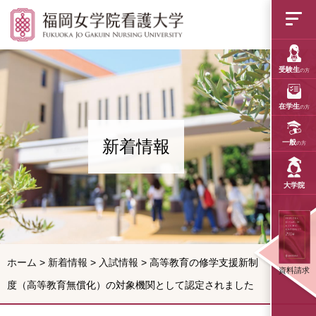
福岡女学院看護大学
受験生
の方
在学生
の方
新着情報
一般
の方
大学院
ホーム
>
新着情報
>
入試情報
>
高等教育の修学支援新制
資料請求
度（高等教育無償化）の対象機関として認定されました