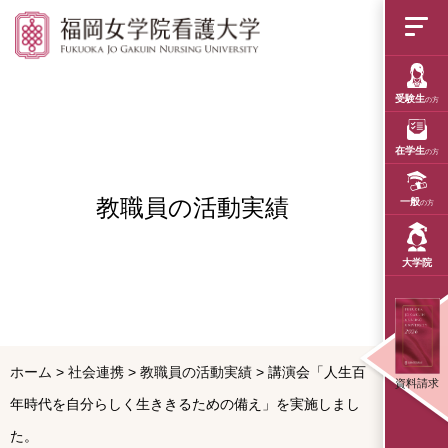
福岡女学院看護大学
受験生
の方
在学生
の方
教職員の活動実績
一般
の方
大学院
ホーム
>
社会連携
>
教職員の活動実績
>
講演会「人生百
資料請求
年時代を自分らしく生ききるための備え」を実施しまし
た。